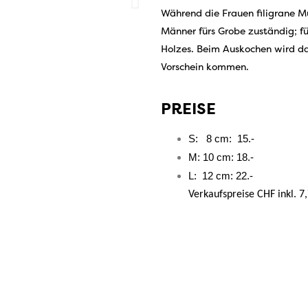
Während die Frauen filigrane Mu
Männer fürs Grobe zuständig; f
Holzes. Beim Auskochen wird da
Vorschein kommen.
PREISE
S: 8 cm: 15.-
M: 10 cm: 18.-
L: 12 cm: 22.-
Verkaufspreise CHF inkl. 